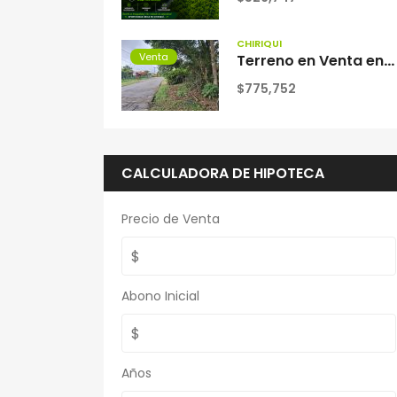
CHIRIQUÍ
Venta
Terreno en Venta en Alto Boquete, Chiriquí – Entrando hacia Volcancito | 6,297.94 m²
$775,752
CALCULADORA DE HIPOTECA
Precio de Venta
Abono Inicial
Años