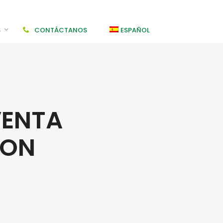
S
CONTÁCTANOS
ESPAÑOL
VENTA
s comerciales
omerciales
ION
os
s
ones