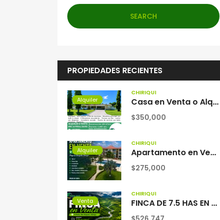
SEARCH
PROPIEDADES RECIENTES
CHIRIQUÍ
Alquiler
Casa en Venta o Alquiler en Urbanización La Perla, David, Chiriquí | 4 Recámaras y 4 Baños
$350,000
CHIRIQUÍ
Alquiler
Apartamento en Venta – PH Brisas del Mar, Playa La Barqueta
$275,000
CHIRIQUÍ
Venta
FINCA DE 7.5 HAS EN ALTO BOQUETE
$526,747