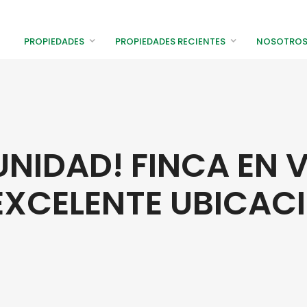
PROPIEDADES
PROPIEDADES RECIENTES
NOSOTRO
NIDAD! FINCA EN 
Apartamentos
Locale
Casas
Lotes c
EXCELENTE UBICAC
Lotes residenciales
Negoci
Proyectos residenciales
Oficina
Playa
Fincas
Montaña
Inversi