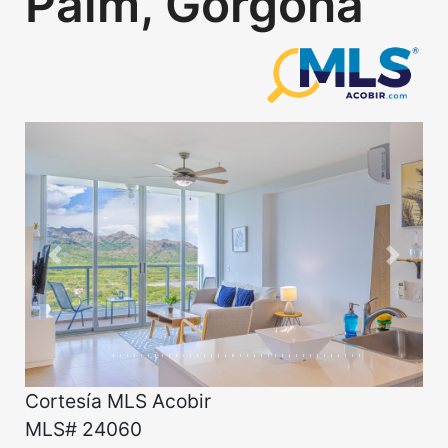
Palm, Gorgona
Previous
Next
Cortesía MLS Acobir
MLS# 24060