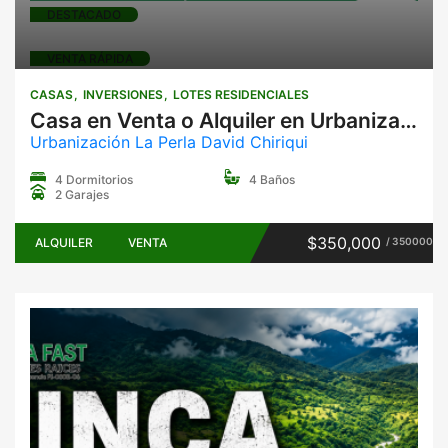
DESTACADO
VENTA RÁPIDA
CASAS
INVERSIONES
LOTES RESIDENCIALES
Casa en Venta o Alquiler en Urbanización La Perla, David, Chiriquí | 4 Recámaras y 4 Baños
Urbanización La Perla David Chiriqui
4 Dormitorios
4 Baños
2 Garajes
$350,000
ALQUILER
VENTA
/ 350000