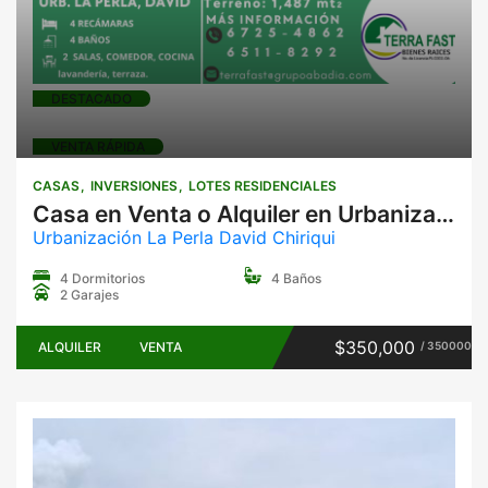
DESTACADO
VENTA RÁPIDA
CASAS
INVERSIONES
LOTES RESIDENCIALES
Casa en Venta o Alquiler en Urbanización La Perla, David, Chiriquí | 4 Recámaras y 4 Baños
Urbanización La Perla David Chiriqui
4 Dormitorios
4 Baños
2 Garajes
$350,000
ALQUILER
VENTA
/ 350000