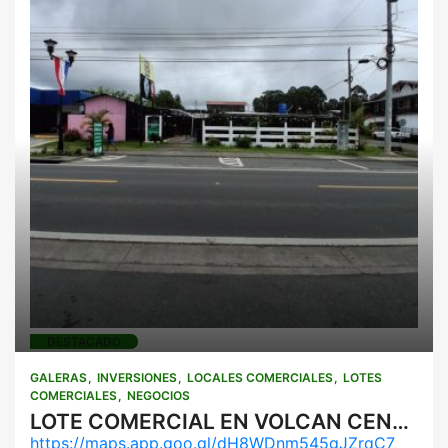
Galeras
Inversiones
Locales
comerciales
Lotes comerciales
Negocios
DESTACADO
GALERAS
INVERSIONES
LOCALES COMERCIALES
LOTES
COMERCIALES
NEGOCIOS
LOTE COMERCIAL EN VOLCAN CENTRO ENTRE CALLE PRINCIPAL DE Y VÍA CERRO PUNTA
https://maps.app.goo.gl/dH8WDnm545gJZrqC7