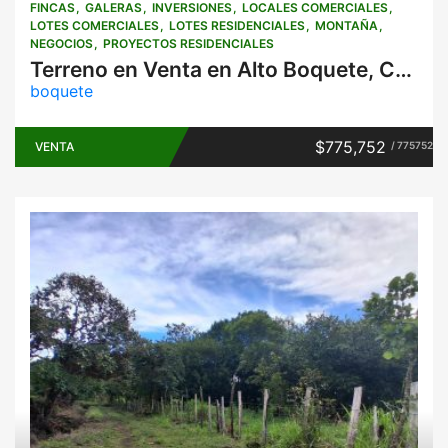
FINCAS
GALERAS
INVERSIONES
LOCALES COMERCIALES
LOTES COMERCIALES
LOTES RESIDENCIALES
MONTAÑA
NEGOCIOS
PROYECTOS RESIDENCIALES
Terreno en Venta en Alto Boquete, Chiriquí – Entrando hacia Volcancito | 6,297.94 m²
boquete
$775,752
VENTA
/ 775752
Fincas
Inversiones
Lotes
residenciales
Negocios
Proyectos
residenciales