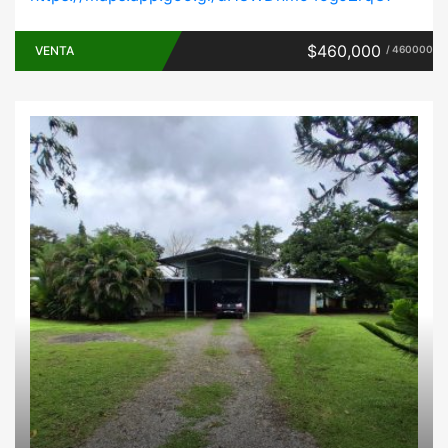
$460,000
VENTA
/ 460000
Casas
Galeras
Inversiones
Locales
comerciales
Negocios