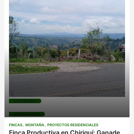
Fincas
Montaña
Proyectos
residenciales
DESTACADO
VENTA RÁPIDA
FINCAS
MONTAÑA
PROYECTOS RESIDENCIALES
Finca Productiva en Chiriquí: Ganadería, Agricultura y Potencial de Inversión en Renacimiento