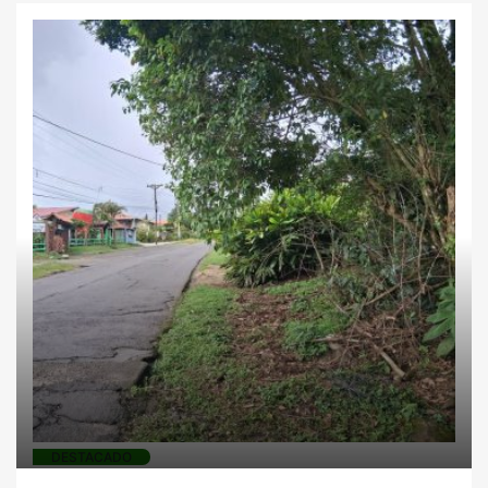
Fincas
Galeras
Inversiones
Locales
comerciales
Lotes comerciales
Lotes
residenciales
Montaña
Negocios
Proyectos residenciales
DESTACADO