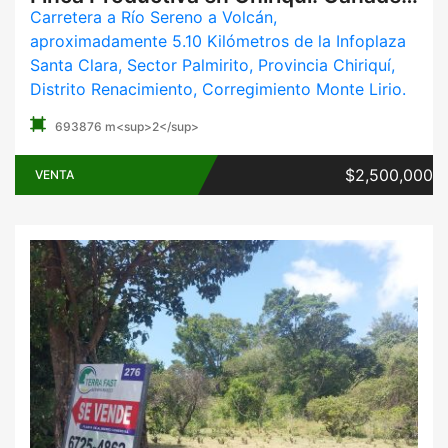
Carretera a Río Sereno a Volcán,
aproximadamente 5.10 Kilómetros de la Infoplaza
Santa Clara, Sector Palmirito, Provincia Chiriquí,
Distrito Renacimiento, Corregimiento Monte Lirio.
693876 m<sup>2</sup>
$2,500,000
VENTA