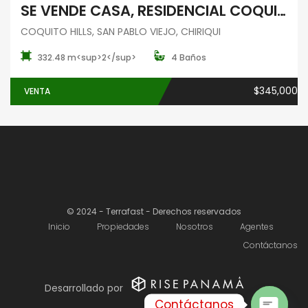
SE VENDE CASA, RESIDENCIAL COQUITO HILLS, SAN PABLO VIEJO, CHIRIQUI
COQUITO HILLS, SAN PABLO VIEJO, CHIRIQUI
332.48 m<sup>2</sup>
4 Baños
$345,000
VENTA
© 2024 - Terrafast - Derechos reservados
Inicio
Propiedades
Nosotros
Agentes
Contáctanos
Desarrollado por
Contáctanos