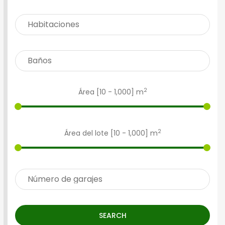
2
Área [
10
-
1,000
] m
2
Área del lote [
10
-
1,000
] m
SEARCH