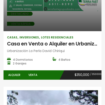
DESTACADO
VENTA RÁPIDA
CASAS
INVERSIONES
LOTES RESIDENCIALES
Casa en Venta o Alquiler en Urbanización La Perla, David, Chiriquí | 4 Recámaras y 4 Baños
Urbanización La Perla David Chiriqui
4 Dormitorios
4 Baños
2 Garajes
$350,000
/ 350000
ALQUILER
VENTA