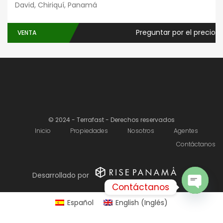
David, Chiriquí, Panamá
Preguntar por el precio
VENTA
© 2024 - Terrafast - Derechos reservados
Inicio
Propiedades
Nosotros
Agentes
Contáctanos
Desarrollado por
Contáctanos
Español
English
(
Inglés
)
Open c