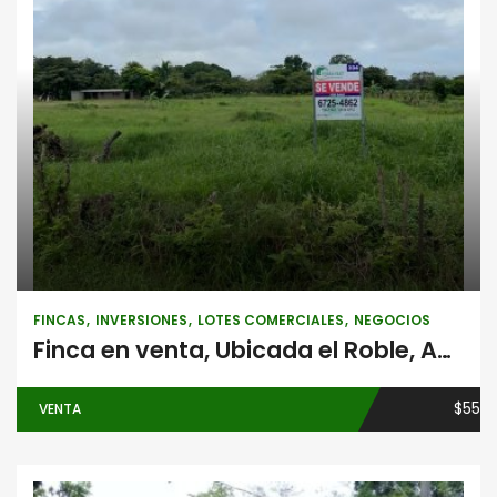
Fincas
Inversiones
Lotes
comerciales
Negocios
FINCAS
INVERSIONES
LOTES COMERCIALES
NEGOCIOS
Finca en venta, Ubicada el Roble, Aguadulce frente a la Panamericana
$55
VENTA