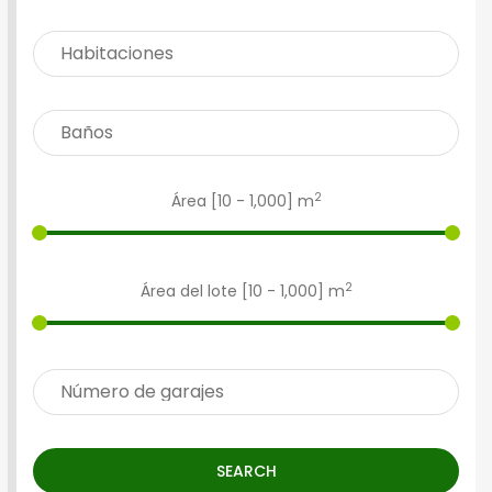
2
Área [
10
-
1,000
] m
2
Área del lote [
10
-
1,000
] m
SEARCH