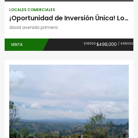
LOCALES COMERCIALES
¡Oportunidad de Inversión Única! Lote Comercial al Lado del Hotel Los Rivera, David
david avenida primera
518000
$498,000
/ 498000
VENTA
Fincas
Montaña
Proyectos