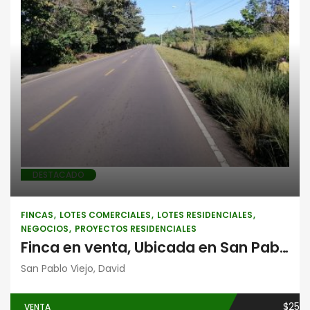
Fincas
Lotes comerciales
Lotes
residenciales
Negocios
Proyectos
residenciales
DESTACADO
FINCAS
LOTES COMERCIALES
LOTES RESIDENCIALES
NEGOCIOS
PROYECTOS RESIDENCIALES
Finca en venta, Ubicada en San Pablo Viejo, David, Chiriquí
San Pablo Viejo, David
$25
VENTA