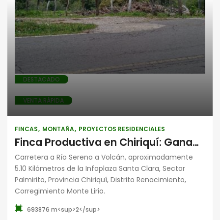
residenciales
DESTACADO
VENTA RÁPIDA
FINCAS
MONTAÑA
PROYECTOS RESIDENCIALES
Finca Productiva en Chiriquí: Ganadería, Agricultura y Potencial de Inversión en Renacimiento
Carretera a Río Sereno a Volcán, aproximadamente
5.10 Kilómetros de la Infoplaza Santa Clara, Sector
Palmirito, Provincia Chiriquí, Distrito Renacimiento,
Corregimiento Monte Lirio.
693876 m<sup>2</sup>