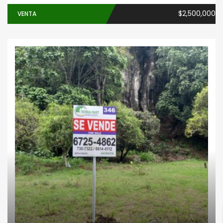
$2,500,000
VENTA
Fincas
Inversiones
Lotes
comerciales
Montaña
Negocios