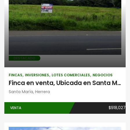
Fincas
Inversiones
Lotes
comerciales
Negocios
DESTACADO
FINCAS
INVERSIONES
LOTES COMERCIALES
NEGOCIOS
Finca en venta, Ubicada en Santa María, Herrera, frente a la Panamericana
Santa María, Herrera
$918,027
VENTA