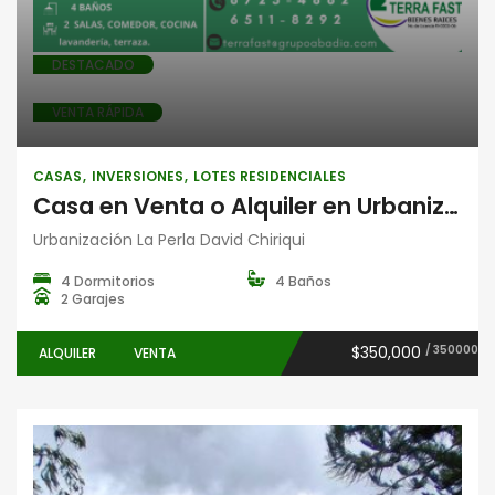
DESTACADO
VENTA RÁPIDA
CASAS
INVERSIONES
LOTES RESIDENCIALES
Casa en Venta o Alquiler en Urbanización La Perla, David, Chiriquí | 4 Recámaras y 4 Baños
Urbanización La Perla David Chiriqui
4 Dormitorios
4 Baños
2 Garajes
$350,000
/ 350000
ALQUILER
VENTA