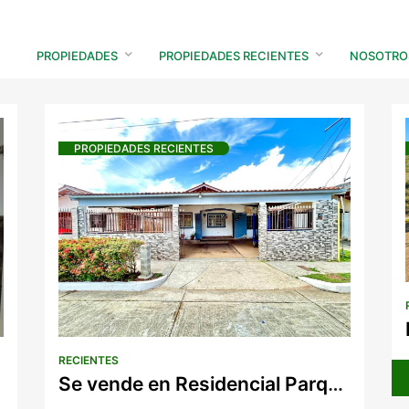
IENTES
PROPIEDADES
PROPIEDADES RECIENTES
NOSOTRO
PROPIEDADES RECIENTES
Apartamentos
Locale
Casas
Lotes 
Lotes residenciales
Negoci
Proyectos residenciales
Oficina
Playa
Fincas
RECIENTES
Se vende en Residencial Parque Centenario
Montaña
Invers