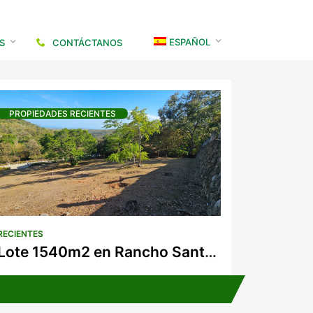
ESPAÑOL
S
CONTÁCTANOS
PROPIEDADES RECIENTES
s comerciales
comerciales
os
RECIENTES
s
Lote 1540m2 en Rancho Santa Fe, San Carlos
iones