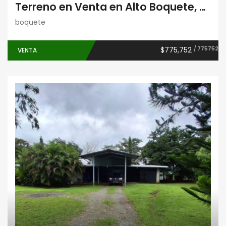
Terreno en Venta en Alto Boquete, Chiriquí – Entrando hacia Volcancito | 6,297.94 m²
boquete
$775,752
/ 775752
VENTA
Casas
Galeras
Inversiones
Locales comerciales
Negocios