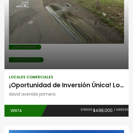
Locales comerciales
DESTACADO
VENTA RÁPIDA
LOCALES COMERCIALES
¡Oportunidad de Inversión Única! Lote Comercial al Lado del Hotel Los Rivera, David
david avenida primera
518000
$498,000
/ 498000
VENTA