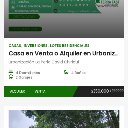
DESTACADO
VENTA RÁPIDA
CASAS
INVERSIONES
LOTES RESIDENCIALES
Casa en Venta o Alquiler en Urbanización La Perla, David, Chiriquí | 4 Recámaras y 4 Baños
Urbanización La Perla David Chiriqui
4 Dormitorios
4 Baños
2 Garajes
$350,000
/ 350000
ALQUILER
VENTA