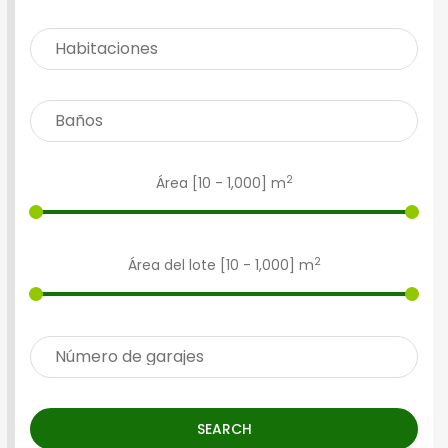
2
Área [
10
-
1,000
] m
2
Área del lote [
10
-
1,000
] m
SEARCH