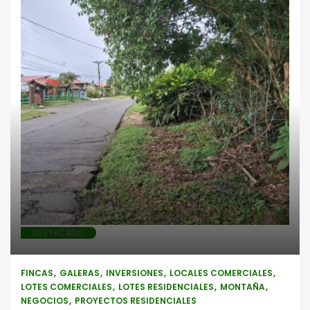
Fincas
Galeras
Inversiones
Locales comerciales
Lotes
comerciales
Lotes residenciales
Montaña
Negocios
Proyectos
residenciales
DESTACADO
FINCAS
GALERAS
INVERSIONES
LOCALES COMERCIALES
LOTES COMERCIALES
LOTES RESIDENCIALES
MONTAÑA
NEGOCIOS
PROYECTOS RESIDENCIALES